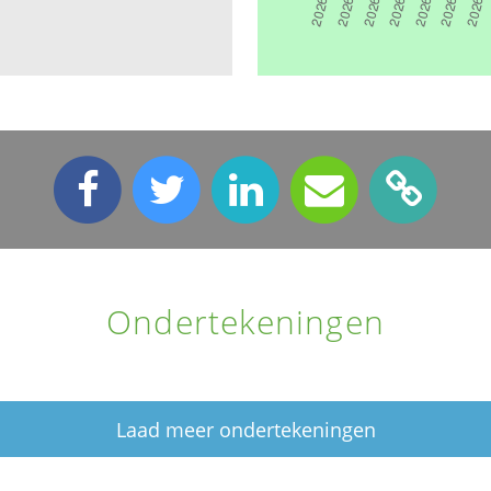
Ondertekeningen
Laad meer ondertekeningen