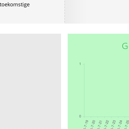
 toekomstige
G