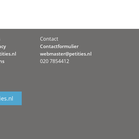
Contact
s
acy
Contactformulier
ities.nl
webmaster@petities.nl
020 7854412
ns
ies.nl