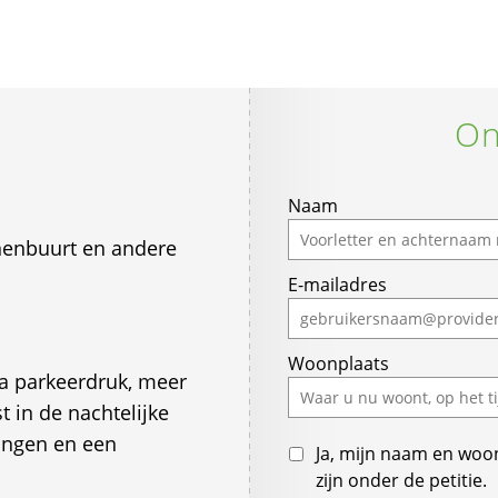
On
If
Naam
you
enbuurt en andere
are
E-mailadres
a
human,
ignore
Woonplaats
this
ra parkeerdruk, meer
field
 in de nachtelijke
ingen en een
Ja, mijn naam en woo
zijn onder de petitie.