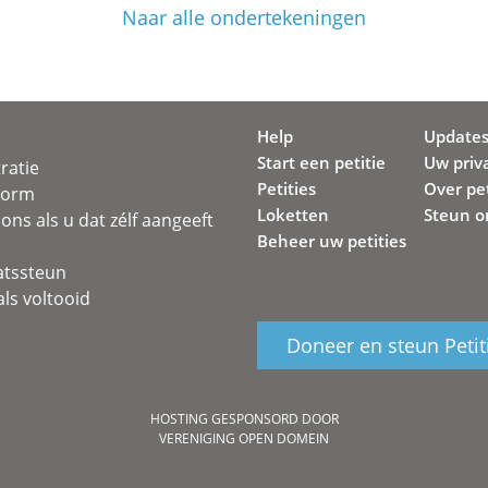
Naar alle ondertekeningen
Help
Update
Start een petitie
Uw priv
ratie
Petities
Over pet
svorm
Loketten
Steun o
ons als u dat zélf aangeeft
Beheer uw petities
atssteun
ls voltooid
Doneer en steun Petit
HOSTING GESPONSORD DOOR
VERENIGING OPEN DOMEIN