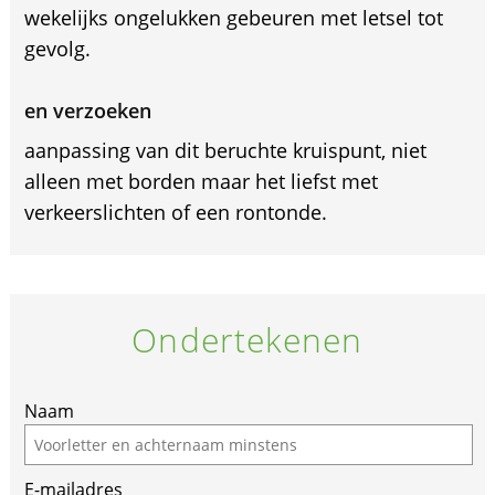
wekelijks ongelukken gebeuren met letsel tot
gevolg.
en verzoeken
aanpassing van dit beruchte kruispunt, niet
alleen met borden maar het liefst met
verkeerslichten of een rontonde.
Ondertekenen
If
Naam
you
are
E-mailadres
a