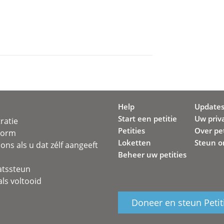
Help
Update
Start een petitie
Uw priv
ratie
Petities
Over pet
svorm
Loketten
Steun o
ons als u dat zélf aangeeft
Beheer uw petities
atssteun
ls voltooid
Doneer en steun Petit