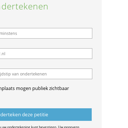
dertekenen
nplaats mogen publiek zichtbaar
u uw ondertekening kunt bevestigen. Uw gegevens