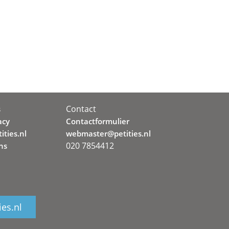
Contact
s
acy
Contactformulier
ities.nl
webmaster@petities.nl
020 7854412
ns
ies.nl