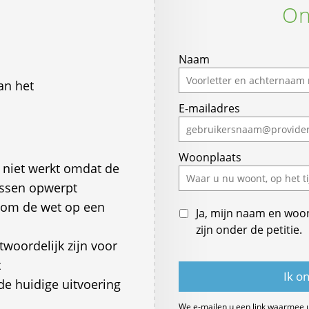
On
Naam
an het
E-mailadres
Woonplaats
t niet werkt omdat de
issen opwerpt
 om de wet op een
Ja, mijn naam en woo
zijn onder de petitie.
woordelijk zijn voor
t
de huidige uitvoering
We e-mailen u een link waarmee 