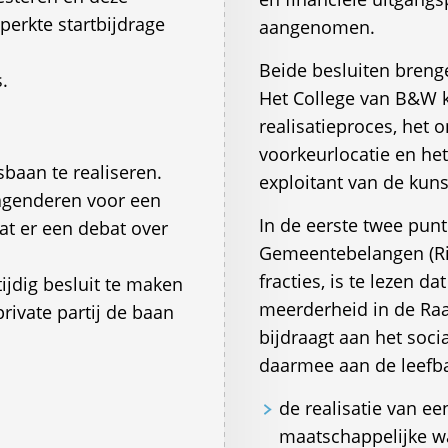
perkte startbijdrage
aangenomen.
Beide besluiten brenge
.
Het College van B&W k
realisatieproces, het 
voorkeurlocatie en het
baan te realiseren.
exploitant van de kuns
 agenderen voor een
In de eerste twee punt
t er een debat over
Gemeentebelangen (Ric
fracties, is te lezen d
 tijdig besluit te maken
meerderheid in de Raa
rivate partij de baan
bijdraagt aan het soci
daarmee aan de leefba
de realisatie van ee
maatschappelijke w