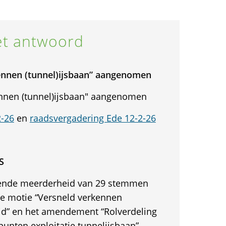
t antwoord
ennen (tunnel)ijsbaan” aangenomen
ennen (tunnel)ijsbaan" aangenomen
2-26
en
raadsvergadering Ede 12-2-26
S
gende meerderheid van 29 stemmen
 de motie “Versneld verkennen
uid” en het amendement “Rolverdeling
punten exploitatie tunnelijsbaan”