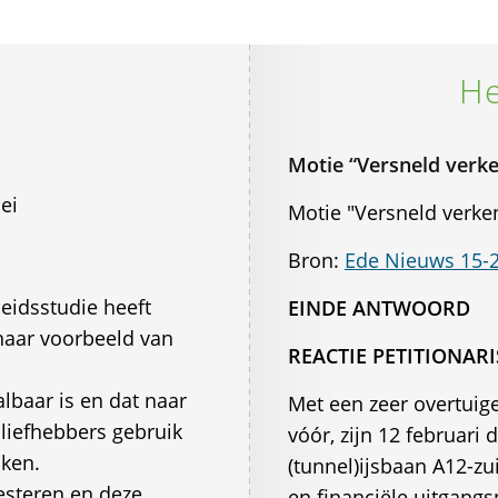
He
Motie “Versneld verk
ei
Motie "Versneld verk
Bron:
Ede Nieuws 15-
eidsstudie heeft
EINDE ANTWOORD
naar voorbeeld van
REACTIE PETITIONARI
albaar is en dat naar
Met een zeer overtui
liefhebbers gebruik
vóór, zijn 12 februari
aken.
(tunnel)ijsbaan A12-z
vesteren en deze
en financiële uitgangs