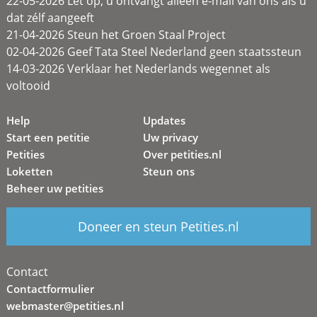
22-05-2026 Let op, u ontvangt alleen e-mail van ons als u
dat zélf aangeeft
21-04-2026 Steun het Groen Staal Project
02-04-2026 Geef Tata Steel Nederland geen staatssteun
14-03-2026 Verklaar het Nederlands wegennet als
voltooid
Help
Updates
Start een petitie
Uw privacy
Petities
Over petities.nl
Loketten
Steun ons
Beheer uw petities
Doneer en steun Petities.nl
Contact
Contactformulier
webmaster@petities.nl