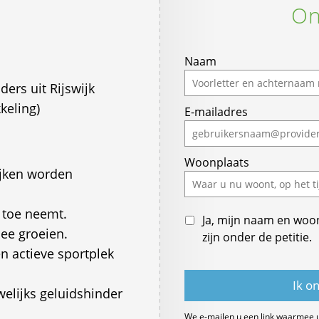
On
If
Naam
you
ers uit Rijswijk
are
keling)
E-mailadres
a
human,
ignore
Woonplaats
this
ijken worden
field
 toe neemt.
Ja, mijn naam en woo
ee groeien.
zijn onder de petitie.
 actieve sportplek
welijks geluidshinder
We e-mailen u een link waarmee 