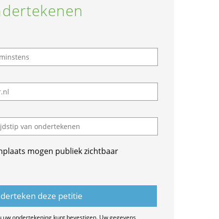
dertekenen
nplaats mogen publiek zichtbaar
u uw ondertekening kunt bevestigen. Uw gegevens