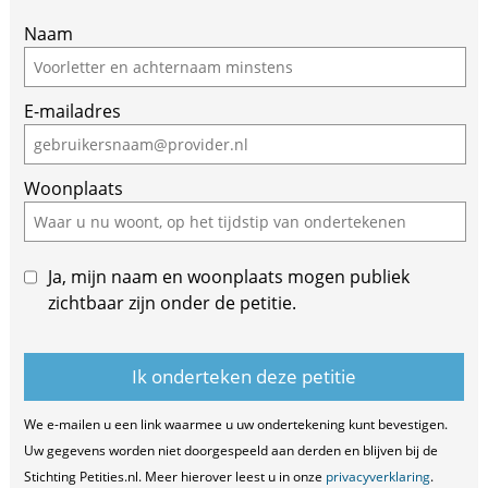
If
Naam
you
are
E-mailadres
a
human,
ignore
Woonplaats
this
field
Ja, mijn naam en woonplaats mogen publiek
zichtbaar zijn onder de petitie.
We e-mailen u een link waarmee u uw ondertekening kunt bevestigen.
Uw gegevens worden niet doorgespeeld aan derden en blijven bij de
Stichting Petities.nl. Meer hierover leest u in onze
privacyverklaring
.