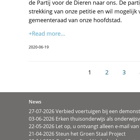
de Partij voor de Dieren naar ons. De parti
strekking van onze petitie en wil mogelijk 
gemeenteraad van onze hoofdstad.
+Read more...
2020-06-19
1
2
3
News
27-07-2026 Verbied voertuigen bij een demonst
03-06-2026 Erken thuisonderwijs als onderwij
22-05-2026 Let op, u ontvangt alleen e-mail van 
21-04-2026 Steun het Groen Staal Project