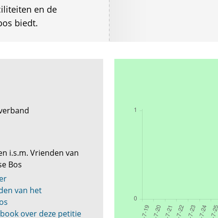
iliteiten en de
os biedt.
verband
n i.s.m. Vrienden van
se Bos
er
nden van het
os
book over deze petitie