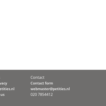
Contact
s
ivacy
Contact form
tities.nl
webmaster@petities.nl
020 7854412
 us