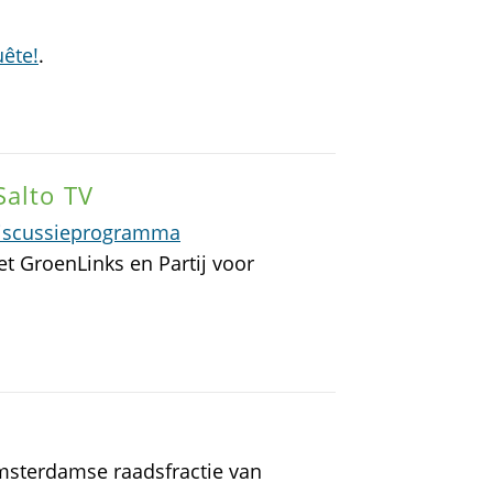
uête!
.
Salto TV
iscussieprogramma
t GroenLinks en Partij voor
sterdamse raadsfractie van