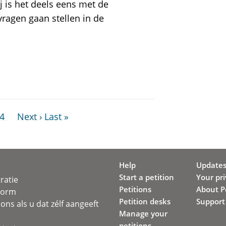
j is het deels eens met de
vragen gaan stellen in de
4
Next ›
Last »
Help
Update
Start a petition
Your pr
ratie
Petitions
About Pe
svorm
Petition desks
Support
ons als u dat zélf aangeeft
Manage your
petitions