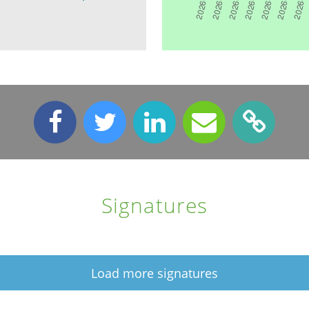
Signatures
Load more signatures