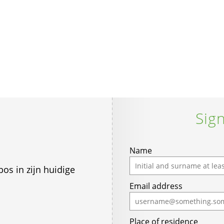
Sign
If
Name
you
os in zijn huidige
are
Email address
a
human,
ignore
Place of residence
this