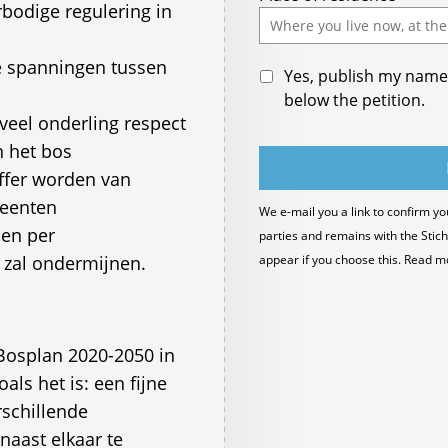
odige regulering in
field
e spanningen tussen
Yes, publish my name 
below the petition.
t veel onderling respect
n het bos
offer worden van
meenten
We e-mail you a link to confirm yo
den per
parties and remains with the Stich
 zal ondermijnen.
appear if you choose this. Read m
Bosplan 2020-2050 in
oals het is: een fijne
rschillende
naast elkaar te