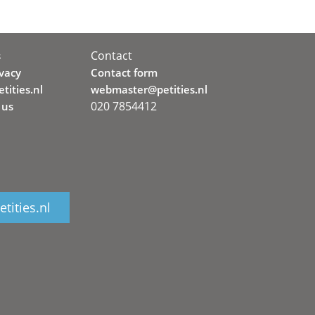
Contact
s
ivacy
Contact form
tities.nl
webmaster@petities.nl
020 7854412
 us
tities.nl