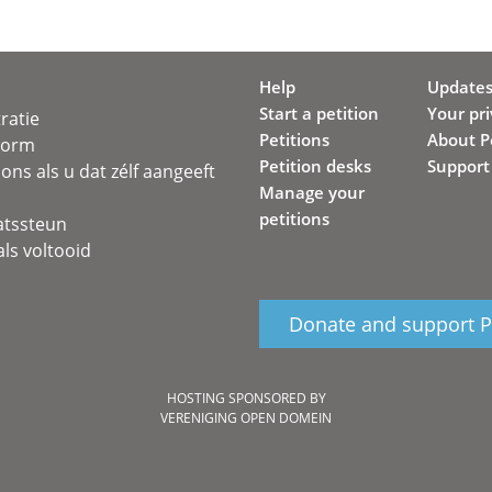
Help
Update
Start a petition
Your pr
ratie
Petitions
About Pe
svorm
Petition desks
Support
ons als u dat zélf aangeeft
Manage your
petitions
atssteun
ls voltooid
Donate and support Pe
HOSTING SPONSORED BY
VERENIGING OPEN DOMEIN