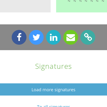
Signatures
Load more signatures
To all signatures