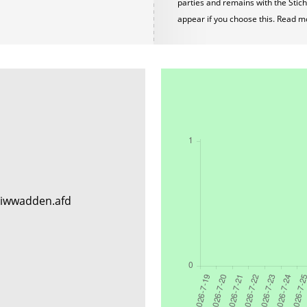
parties and remains with the Stich
appear if you choose this. Read m
a
Liwwadden.afd