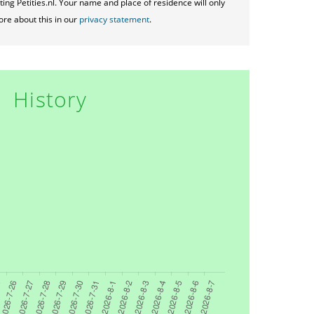
ting Petities.nl. Your name and place of residence will only
ore about this in our
privacy statement
.
History