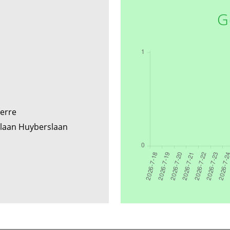
G
terre
elaan Huyberslaan