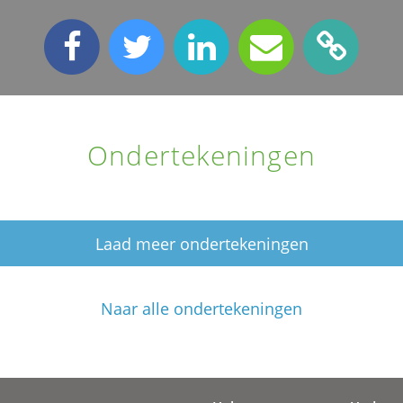
Ondertekeningen
Laad meer ondertekeningen
Naar alle ondertekeningen