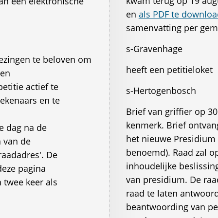
kwam terug op 19 augu
an een elektronische
en
als PDF te downlo
samenvatting per gem
s-Gravenhage
iezingen te beloven om
heeft een petitieloket
ven
titie actief te
s-Hertogenbosch
tekenaars en te
Brief van griffier op 3
kenmerk. Brief ontvan
e dag na de
het nieuwe Presidium 
n van de
benoemd). Raad zal op
raadadres'. De
inhoudelijke beslissing
deze pagina
van presidium. De raa
 twee keer als
raad te laten antwoor
beantwoording van pet