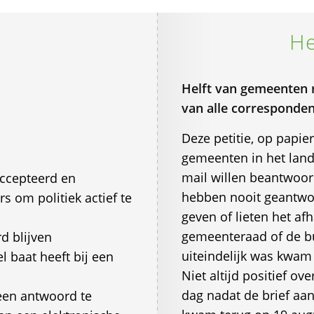
He
Helft van gemeenten r
van alle corresponden
Deze petitie, op papier
gemeenten in het land 
mail willen beantwoo
accepteerd en
hebben nooit geantwo
s om politiek actief te
geven of lieten het af
gemeenteraad of de bu
d blijven
uiteindelijk was kwam
l baat heeft bij een
Niet altijd positief o
dag nadat de brief aa
 een antwoord te