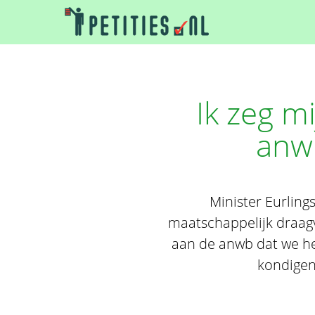
Ik zeg m
anwb
Minister Eurling
maatschappelijk draagv
aan de anwb dat we he
kondigen