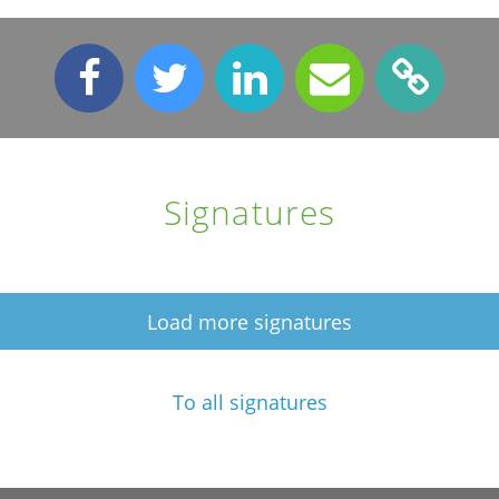
Signatures
Load more signatures
To all signatures