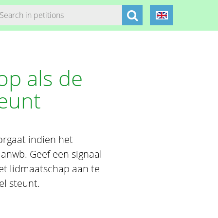
op als de
teunt
orgaat indien het
 anwb. Geef een signaal
et lidmaatschap aan te
l steunt.