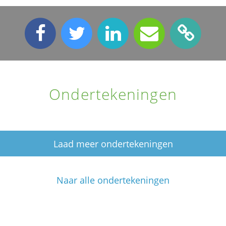
Ondertekeningen
Laad meer ondertekeningen
Naar alle ondertekeningen