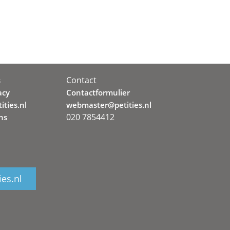
Contact
s
acy
Contactformulier
ities.nl
webmaster@petities.nl
020 7854412
ns
ies.nl