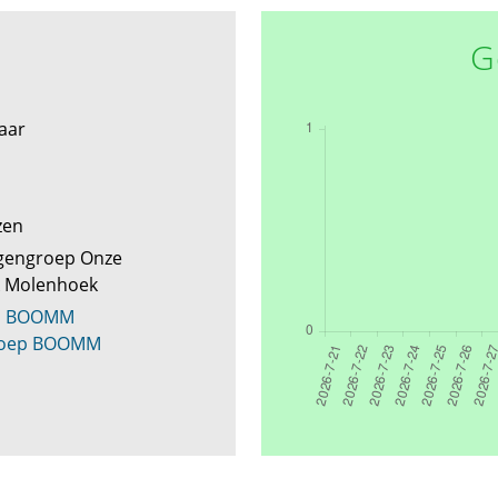
G
laar
zen
gengroep Onze
 Molenhoek
na BOOMM
groep BOOMM