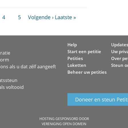
4
5
Volgende ›
Laatste »
Help
Update
Start een petitie
Uw priv
ratie
Petities
Over pet
svorm
Loketten
Steun o
ons als u dat zélf aangeeft
Beheer uw petities
atssteun
ls voltooid
Doneer en steun Petit
HOSTING GESPONSORD DOOR
VERENIGING OPEN DOMEIN