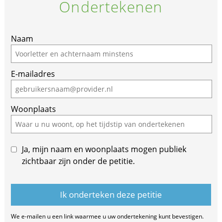
Ondertekenen
If
Naam
you
are
E-mailadres
a
human,
ignore
Woonplaats
this
field
Ja, mijn naam en woonplaats mogen publiek
zichtbaar zijn onder de petitie.
We e-mailen u een link waarmee u uw ondertekening kunt bevestigen.