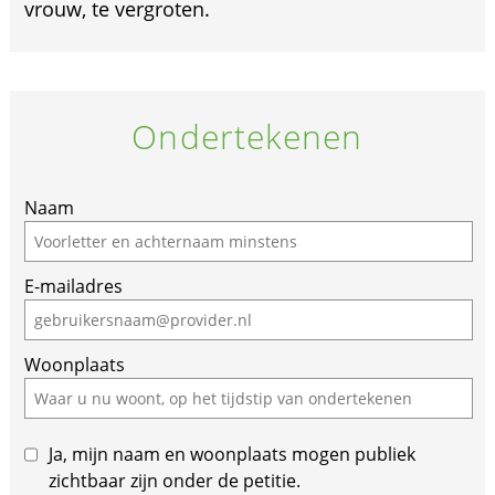
vrouw, te vergroten.
Ondertekenen
If
Naam
you
are
E-mailadres
a
human,
ignore
Woonplaats
this
field
Ja, mijn naam en woonplaats mogen publiek
zichtbaar zijn onder de petitie.