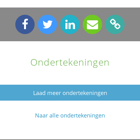
Ondertekeningen
Laad meer ondertekeningen
Naar alle ondertekeningen