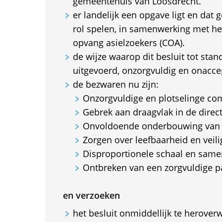
gemeentehuis van Loosdrecht.
er landelijk een opgave ligt en dat
rol spelen, in samenwerking met he
opvang asielzoekers (COA).
de wijze waarop dit besluit tot sta
uitgevoerd, onzorgvuldig en onaccep
de bezwaren nu zijn:
Onzorgvuldige en plotselinge c
Gebrek aan draagvlak in de dire
Onvoldoende onderbouwing van 
Zorgen over leefbaarheid en veil
Disproportionele schaal en samen
Ontbreken van een zorgvuldige p
en verzoeken
het besluit onmiddellijk te herover