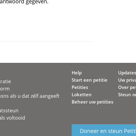
 antwoord gegeven.
Help
Update
Start een petitie
Uw priv
ratie
Petities
Over pet
svorm
Loketten
Steun o
ons als u dat zélf aangeeft
Beheer uw petities
atssteun
ls voltooid
Doneer en steun Petit