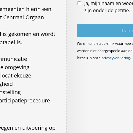
Ja, mijn naam en woo
 gemeenten hierin een
zijn onder de petitie.
t Centraal Orgaan
nd is gekomen en wordt
tabel is.
We e-mailen u een link waarmee 
worden niet doorgespeeld aan derde
ommunicatie
leest u in onze
privacyverklaring
.
cte omgeving
locatiekeuze
igheid
stelling
articipatieprocedure
wegen en uitvoering op