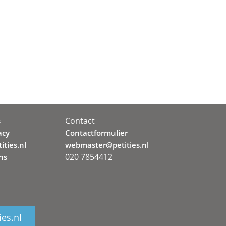
Contact
s
acy
Contactformulier
ities.nl
webmaster@petities.nl
020 7854412
ns
ies.nl