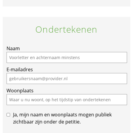
Ondertekenen
If
Naam
you
are
E-mailadres
a
human,
ignore
Woonplaats
this
field
Ja, mijn naam en woonplaats mogen publiek
zichtbaar zijn onder de petitie.