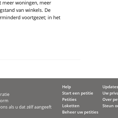
et meer woningen, meer
gstand van winkels. De
inderd voortgezet; in het
Help
Update
Start een petitie
Uw priv
ratie
Petities
Over pet
svorm
Loketten
Steun o
ons als u dat zélf aangeeft
Beheer uw petities