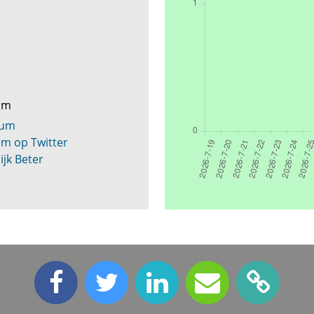
sum
sum
m op Twitter
jk Beter