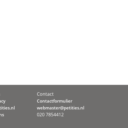
Contact
s
acy
Contactformulier
ities.nl
webmaster@petities.nl
020 7854412
ns