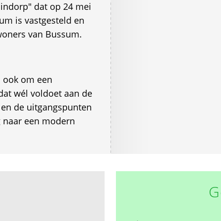
indorp" dat op 24 mei
m is vastgesteld en
nwoners van Bussum.
n ook om een
 dat wél voldoet aan de
en de uitgangspunten
g naar een modern
G