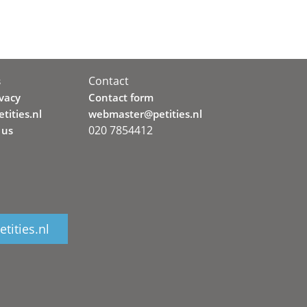
Contact
s
ivacy
Contact form
tities.nl
webmaster@petities.nl
020 7854412
 us
tities.nl