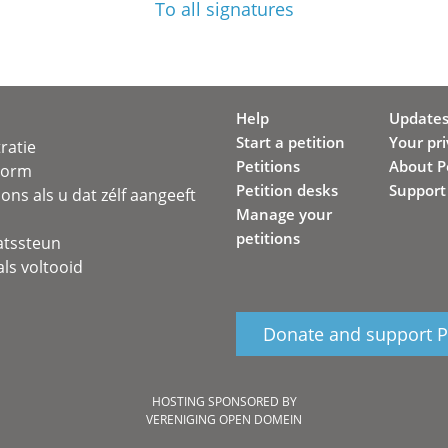
To all signatures
Help
Update
Start a petition
Your pr
ratie
Petitions
About Pe
svorm
Petition desks
Support
ons als u dat zélf aangeeft
Manage your
petitions
atssteun
ls voltooid
Donate and support Pe
HOSTING SPONSORED BY
VERENIGING OPEN DOMEIN