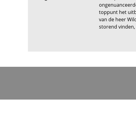
ongenuanceerde
toppunt het uit
van de heer Wil
storend vinden