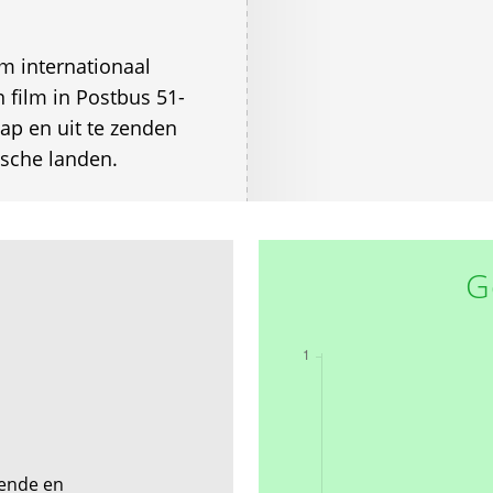
m internationaal
 film in Postbus 51-
ap en uit te zenden
ische landen.
G
rende en