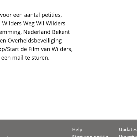
voor een aantal petities,
en Wilders Weg Wil Wilders
temming, Nederland Bekent
een Overheidsbeveiliging
op/Start de Film van Wilders,
 een mail te sturen.
Help
Update
Start een petitie
Uw priv