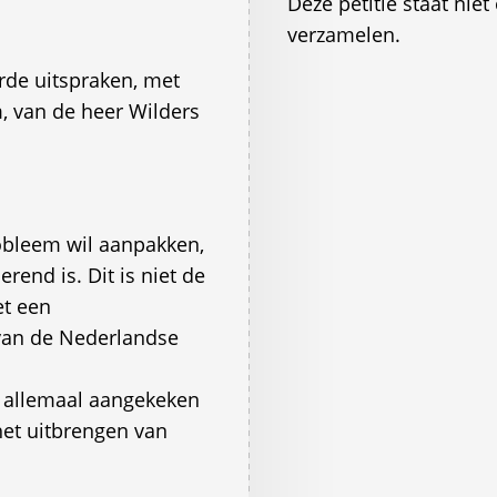
Deze petitie staat ni
verzamelen.
de uitspraken, met
m, van de heer Wilders
obleem wil aanpakken,
end is. Dit is niet de
t een
 van de Nederlandse
s allemaal aangekeken
het uitbrengen van