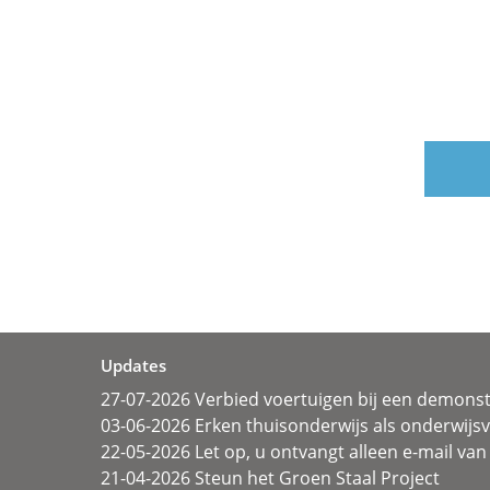
Updates
27-07-2026 Verbied voertuigen bij een demonst
03-06-2026 Erken thuisonderwijs als onderwij
22-05-2026 Let op, u ontvangt alleen e-mail van 
21-04-2026 Steun het Groen Staal Project