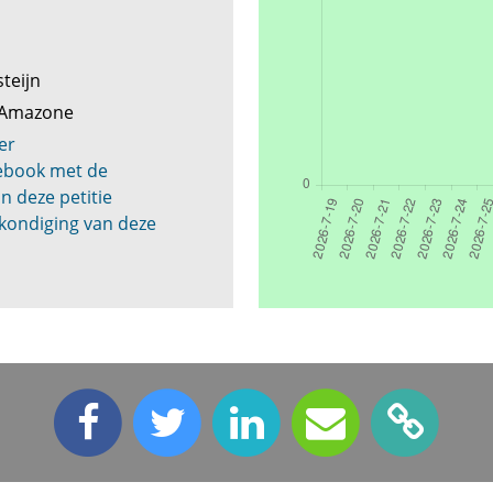
steijn
e Amazone
er
cebook met de
n deze petitie
kondiging van deze