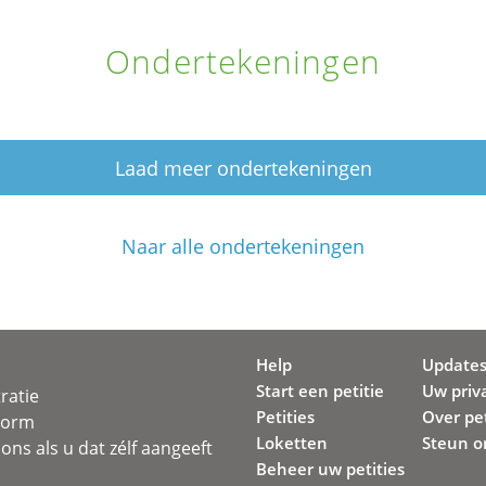
Ondertekeningen
Laad meer ondertekeningen
Naar alle ondertekeningen
Help
Update
Start een petitie
Uw priv
ratie
Petities
Over pet
svorm
Loketten
Steun o
ons als u dat zélf aangeeft
Beheer uw petities