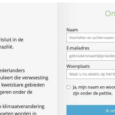
On
If
Naam
you
sluit in de
are
azilië.
E-mailadres
a
human,
ignore
Woonplaats
this
ederlanders
field
uleert die verwoesting
; kwetsbare gebieden
Ja, mijn naam en woo
ggeren onder de
zijn onder de petitie.
n klimaatverandering
moeten worden in