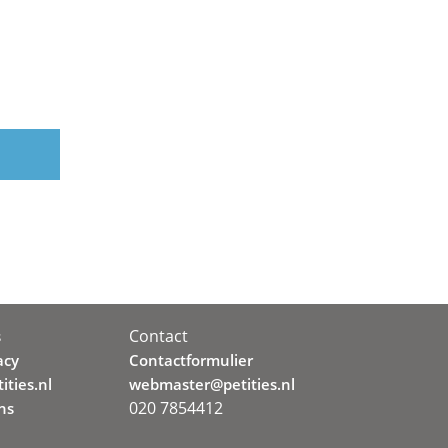
Contact
s
acy
Contactformulier
ities.nl
webmaster@petities.nl
020 7854412
ns