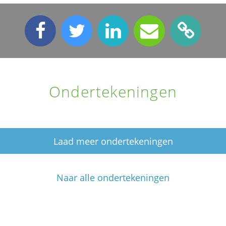
Ondertekeningen
Laad meer ondertekeningen
Naar alle ondertekeningen