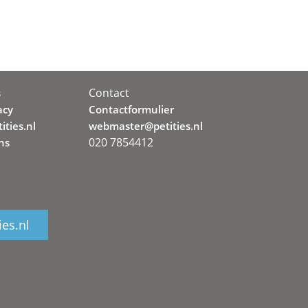
Contact
s
acy
Contactformulier
ities.nl
webmaster@petities.nl
020 7854412
ns
ies.nl