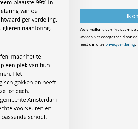
teem plaatste 99% in
betering van de
htvaardiger verdeling.
gkeren naar loting.
We e-mailen u een link waarmee 
worden niet doorgespeeld aan derde
leest u in onze
privacyverklaring
.
fen, maar het te
op een plek van hun
omen. Het
gisch gokken en heeft
el of pech.
en gemeente Amsterdam
echte voorkeuren en
n passende school.