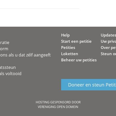
Help
Update
Start een petitie
Uw priv
ratie
Petities
Over pet
svorm
Loketten
Steun o
ons als u dat zélf aangeeft
Beheer uw petities
atssteun
ls voltooid
Doneer en steun Petit
HOSTING GESPONSORD DOOR
VERENIGING OPEN DOMEIN