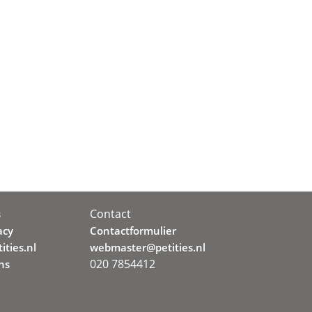
Contact
s
acy
Contactformulier
ities.nl
webmaster@petities.nl
020 7854412
ns