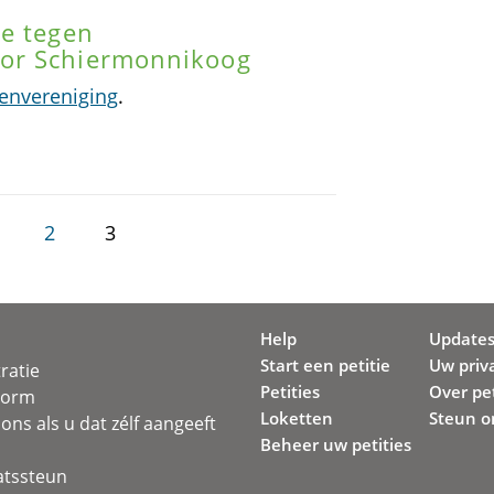
ie tegen
or Schiermonnikoog
denvereniging
.
2
3
Help
Update
Start een petitie
Uw priv
ratie
Petities
Over pet
svorm
Loketten
Steun o
ons als u dat zélf aangeeft
Beheer uw petities
atssteun