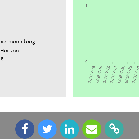
Schiermonnikoog
 Horizon
og