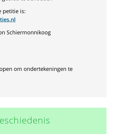
petitie is:
ties.nl
zon Schiermonnikoog
et open om ondertekeningen te
eschiedenis