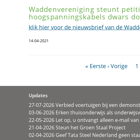
Waddenvereniging steunt petit
hoogspanningskabels dwars do
klik hier voor de nieuwsbrief van de Wad
14-04-2021
« Eerste
‹ Vorige
1
Updates
27-07-2026 Verbied voertuigen bij een demonst
03-06-2026 Erken thuisonderwijs als onderwij
22-05-2026 Let op, u ontvangt alleen e-mail van 
21-04-2026 Steun het Groen Staal Project
02-04-2026 Geef Tata Steel Nederland geen sta