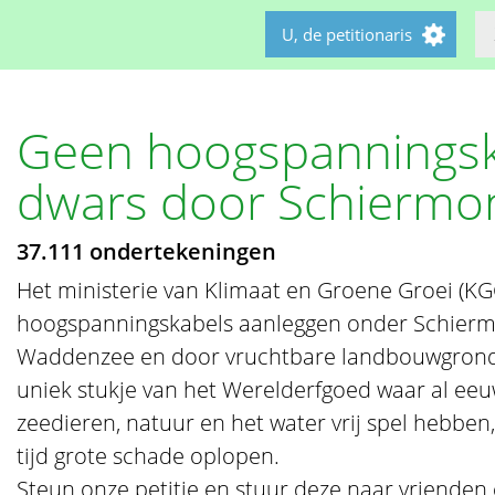
U, de petitionaris
Geen hoogspanningsk
dwars door Schiermo
37.111 ondertekeningen
Het ministerie van Klimaat en Groene Groei (KG
hoogspanningskabels aanleggen onder Schierm
Waddenzee en door vruchtbare landbouwgrond
uniek stukje van het Werelderfgoed waar al eeu
zeedieren, natuur en het water vrij spel hebben
tijd grote schade oplopen.
Steun onze petitie en stuur deze naar vrienden