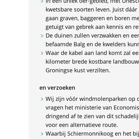
In een uniek oer-gebied, met Unesc
kwetsbare soorten leven. Juist dáár
gaan graven, baggeren en boren m
getuigt van gebrek aan kennis en re
De duinen zullen verzwakken en ee
befaamde Balg en de kwelders kun
Waar de kabel aan land komt zal ee
kilometer brede kostbare landbouw
Groningse kust verzilten.
en verzoeken
Wij zijn vóór windmolenparken op 
vragen het ministerie van Economi
dringend af te zien van dit schadelij
voor een alternatieve route.
Waarbij Schiermonnikoog en het bi