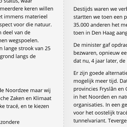
o status, waar
 meerdere keren willen
Destijds waren we ver
et immens materieel
startten we toen een pe
spect voor die natuur.
35.000 anderen het met
n deel van de
toen in Den Haag aa
nen wegspoelen.
De minister gaf opdr
n lange strook van 25
bezwaren, opnieuw een
grond langs de
dat nu, 4 jaar later, d
Er zijn goede alternat
mogelijk meer tijd. Da
provincies Fryslân e
de Noordzee maar wij
in het Noorden en nat
sche Zaken en Klimaat
organisaties. In een g
ke tracé, en te kiezen
voor het oostelijk tra
tunnelvariant. Tevergee
jzondere