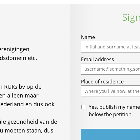
Sign
If
Name
you
renigingen,
are
eidsdomein etc.
Email address
a
human,
ignore
Place of residence
this
van RUIG bv op de
field
 en alleen maar
 Nederland en dus ook
Yes, publish my name 
below the petition.
ale gezondheid van de
ou moeten staan, dus