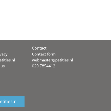
Contact
s
ivacy
Contact form
tities.nl
webmaster@petities.nl
020 7854412
 us
tities.nl