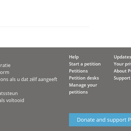
Help
Update
Start a petition
Your pr
ratie
Petitions
About Pe
svorm
Petition desks
Support
ons als u dat zélf aangeeft
Manage your
petitions
atssteun
ls voltooid
Donate and support Pe