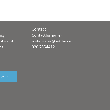
Contact
s
acy
Contactformulier
ities.nl
webmaster@petities.nl
020 7854412
ns
ies.nl