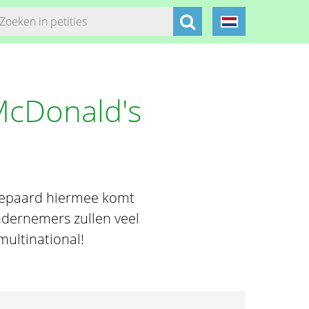
McDonald's
 Gepaard hiermee komt
ondernemers zullen veel
ultinational!