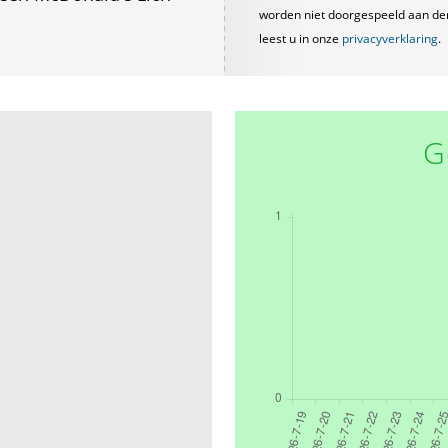
worden niet doorgespeeld aan derde
leest u in onze
privacyverklaring
.
G