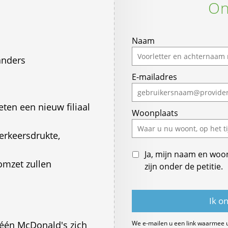
On
Naam
anders
E-mailadres
ten een nieuw filiaal
Woonplaats
verkeersdrukte,
Ja, mijn naam en woo
omzet zullen
zijn onder de petitie.
géén McDonald's zich
We e-mailen u een link waarmee 