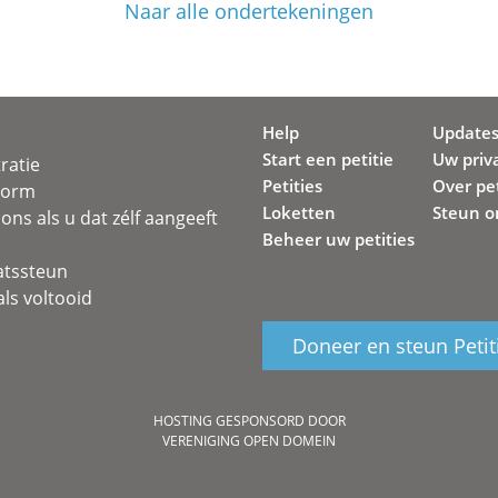
Naar alle ondertekeningen
Help
Update
Start een petitie
Uw priv
ratie
Petities
Over pet
svorm
Loketten
Steun o
ons als u dat zélf aangeeft
Beheer uw petities
atssteun
ls voltooid
Doneer en steun Petit
HOSTING GESPONSORD DOOR
VERENIGING OPEN DOMEIN