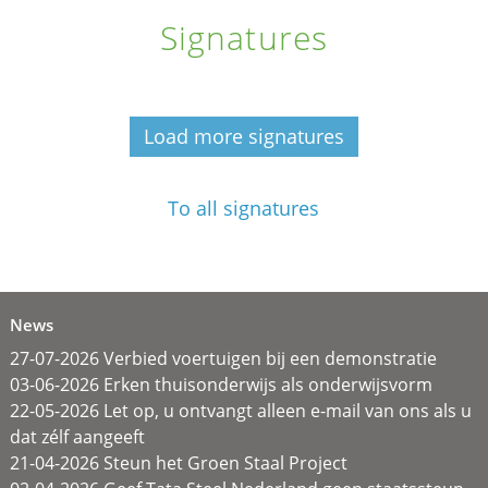
Signatures
Load more signatures
To all signatures
News
27-07-2026 Verbied voertuigen bij een demonstratie
03-06-2026 Erken thuisonderwijs als onderwijsvorm
22-05-2026 Let op, u ontvangt alleen e-mail van ons als u
dat zélf aangeeft
21-04-2026 Steun het Groen Staal Project