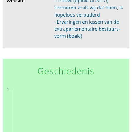
Website:
- Trouw: (opinie ui 2017!)
Formeren zoals wij dat doen, is
hopeloos verouderd
- Er­va­rin­gen en les­sen van de
ex­tra­par­le­men­tai­re be­stuurs­
vorm (boek!)
Geschiedenis