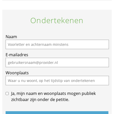
Ondertekenen
If
Naam
you
are
E-mailadres
a
human,
ignore
Woonplaats
this
field
Ja, mijn naam en woonplaats mogen publiek
zichtbaar zijn onder de petitie.