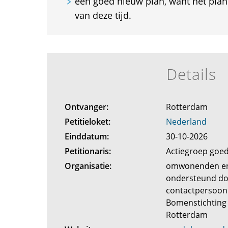
een goed nieuw plan, want het plan 
van deze tijd.
Details
Ontvanger:
Rotterdam
Petitieloket:
Nederland
Einddatum:
30-10-2026
Petitionaris:
Actiegroep go
Organisatie:
omwonenden en
ondersteund do
contactpersoon
Bomenstichting
Rotterdam