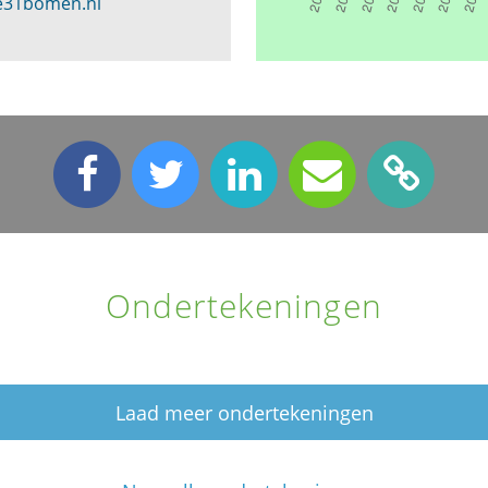
e31bomen.nl
Ondertekeningen
Laad meer ondertekeningen