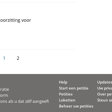
oorzitting voor
1
2
Help
Update
Start een petitie
Uw priv
ratie
Petities
Over pet
svorm
Loketten
Steun o
ons als u dat zélf aangeeft
Beheer uw petities