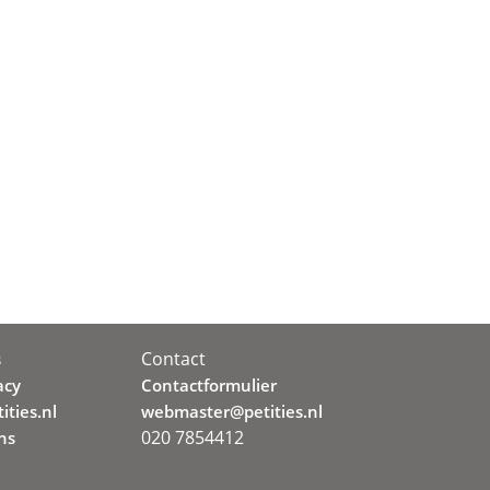
Contact
s
acy
Contactformulier
ities.nl
webmaster@petities.nl
020 7854412
ns