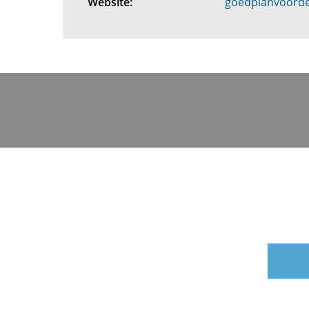
Website:
goedplanvoord