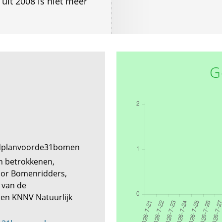
uit 2008 is niet meer
G
edplanvoorde31bomen
 betrokkenen,
or Bomenridders,
 van de
 en KNNV Natuurlijk