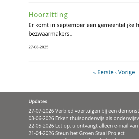
Hoorzitting
Er komt in september een gemeentelijke h
bezwaarmakers..
27-08-2025
« Eerste
‹ Vorige
Updates
27-07-2026 Verbied voertuigen bij een demonst
03-06-2026 Erken thuisonderwijs als onderwij
22-05-2026 Let op, u ontvangt alleen e-mail van 
21-04-2026 Steun het Groen Staal Project