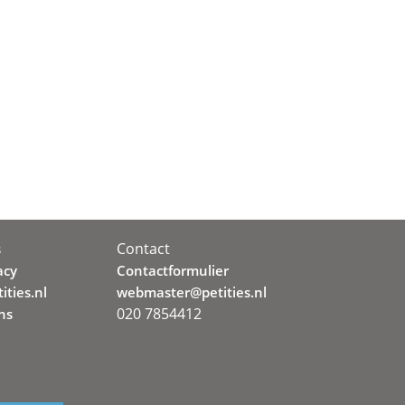
Contact
s
acy
Contactformulier
ities.nl
webmaster@petities.nl
020 7854412
ns