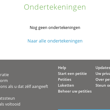
Ondertekeningen
Nog geen ondertekeningen
Naar alle ondertekeningen
Help
Update
Start een petitie
Uw priv
ratie
Petities
Over pet
svorm
Loketten
Steun o
ons als u dat zélf aangeeft
Beheer uw petities
atssteun
ls voltooid