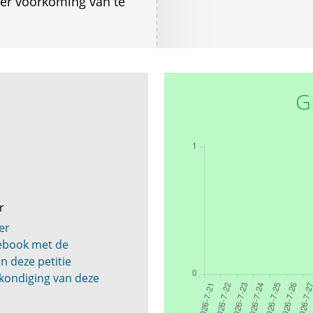
ter voorkoming van te
G
er
er
cebook met de
n deze petitie
kondiging van deze