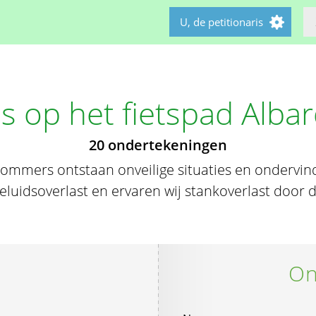
U, de petitionaris
 op het fietspad Alba
20 ondertekeningen
ommers ontstaan onveilige situaties en ondervind
luidsoverlast en ervaren wij stankoverlast door d
On