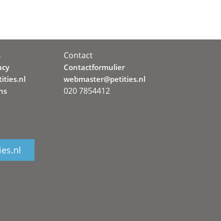
Contact
s
acy
Contactformulier
ities.nl
webmaster@petities.nl
020 7854412
ns
ies.nl