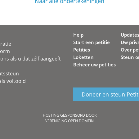
Naar alle ondertekeningen
Help
Update
Start een petitie
Uw priv
ratie
Petities
Over pet
svorm
Loketten
Steun o
ons als u dat zélf aangeeft
Beheer uw petities
atssteun
ls voltooid
Doneer en steun Petit
HOSTING GESPONSORD DOOR
VERENIGING OPEN DOMEIN