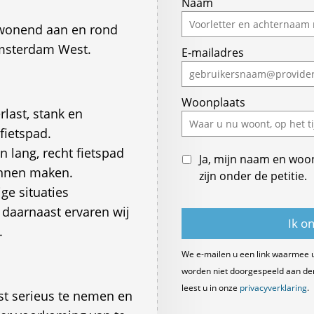
Naam
 wonend aan en rond
Amsterdam West.
E-mailadres
Woonplaats
last, stank en
fietspad.
n lang, recht fietspad
Ja, mijn naam en woo
unnen maken.
zijn onder de petitie.
ge situaties
 daarnaast ervaren wij
.
We e-mailen u een link waarmee 
worden niet doorgespeeld aan derde
leest u in onze
privacyverklaring
.
t serieus te nemen en