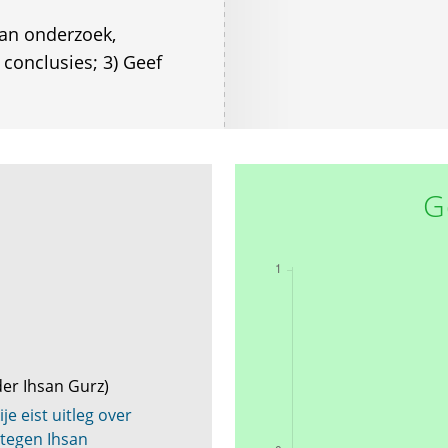
van onderzoek,
 conclusies; 3) Geef
G
der Ihsan Gurz)
je eist uitleg over
 tegen Ihsan