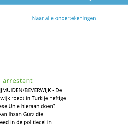
Naar alle ondertekeningen
e arrestant
t IJMUIDEN/BEVERWIJK - De
ijk roept in Turkije heftige
pese Unie hieraan doen?'
an Ihsan Gürz die
ed in de politiecel in