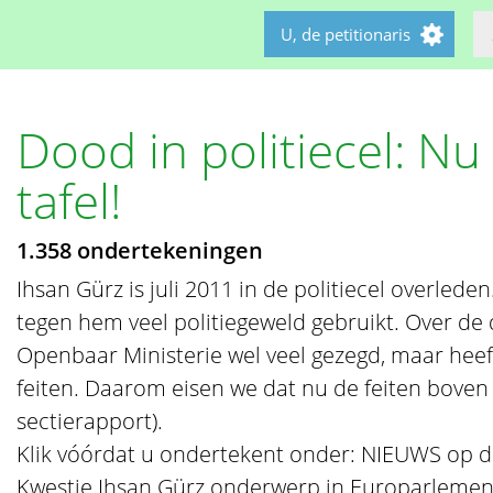
U, de petitionaris
Dood in politiecel: Nu
tafel!
1.358 ondertekeningen
Ihsan Gürz is juli 2011 in de politiecel overlede
tegen hem veel politiegeweld gebruikt. Over de
Openbaar Ministerie wel veel gezegd, maar hee
feiten. Daarom eisen we dat nu de feiten boven 
sectierapport).
Klik vóórdat u ondertekent onder: NIEUWS op d
Kwestie Ihsan Gürz onderwerp in Europarlemen