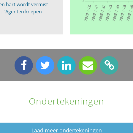
 en hart wordt vermist
: "Agenten knepen
"
Ondertekeningen
Laad meer ondertekeningen