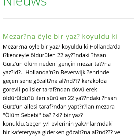
Nieuws
Mezar?na öyle bir yaz? koyuldu ki
Mezar?na öyle bir yaz? koyuldu ki Hollanda'da
i?kenceyle öldürülen 22 ay??ndaki ?hsan
Gürz'ün ölüm nedeni gençin mezar ta??na
yaz?ld?.. Hollanda'n?n Beverwijk ?ehrinde
geçen sene gözalt?na al?nd??? karakolda
görevli polisler taraf?ndan dövülerek
öldürüldü?ü ileri sürülen 22 ya??ndaki ?hsan
Gürz'ün ailesi taraf?ndan yapt?r?lan mezara
''Ölüm Sebebi'' ba?l?kl? bir yaz?
konuldu.Geçen y?l evlerinin yak?nlar?ndaki
bir kafeteryaya giderken gözalt?na al?nd??? ve