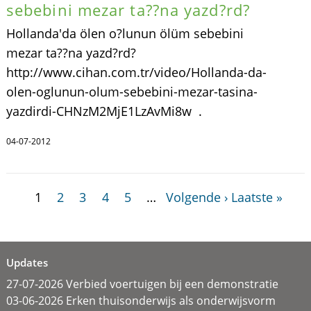
sebebini mezar ta??na yazd?rd?
Hollanda'da ölen o?lunun ölüm sebebini
mezar ta??na yazd?rd?
http://www.cihan.com.tr/video/Hollanda-da-
olen-oglunun-olum-sebebini-mezar-tasina-
yazdirdi-CHNzM2MjE1LzAvMi8w .
04-07-2012
1
2
3
4
5
…
Volgende ›
Laatste »
Updates
27-07-2026 Verbied voertuigen bij een demonstratie
03-06-2026 Erken thuisonderwijs als onderwijsvorm