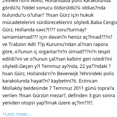
293969.html Ailesi, Hollandada polis karakolunda
gördü?ü ?iddet sonucu öldürüldü?ü iddias?nda
bulundu?u o?ullar? ?hsan Gürz için hukuk
mücadelelerini sürdüreceklerini söyledi.Baba Cengi
Gürz, Hollanda savc?l??? soru?turmay?
tamamlamad??? için davan?n henüz aç?lmad???n?
ve Trabzon Adli T?p Kurumu'ndan al?nan rapora
göre, o?lunun iç organlar?n?n olmad???n?n tespit
edildi?ini ve o?lunun çal?nan kalbini geri istedi?ini
söyledi.Geçen y?l Temmuz ay?nda, 22 ya??ndaki ?
hsan Gürz, Hollanda'n?n Beverwijk ?ehrindeki polis
karakolunda hayat?n? kaybetmi?ti. Erzincan
Mollaköy beldesinde 7 Temmuz 2011 günü topra?a
verilen ?hsan Gürzün mezar?, definden 3 gün sonra
yeniden otopsi yap?lmak üzere aç?lm??t?.
+Lees meer...