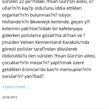
sürülen 22 ya??ndaki ?hsan Gürz'ün ailesi, o?
ullar?n?n kay?p oldu?unu iddia ettikleri
organlar?n?n bulunmas?n? istiyor.
Hollanda'n?n Beverwijk kentinde, geçen y?l
evlerinin yak?nlar?ndaki bir kafeteryaya
giderken polislerce gözalt?na al?nan ve ?
jmuiden Velsen Kennemland Karakolu'nda
görevli polisler taraf?ndan dövülerek
öldürüldü?ü ileri sürülen ?hsan Gürz'ün ailesi,
çocuklar?n?n mezar?n? yapt?rmak üzere
geldikleri Erzincan'da bas?n mensuplar?n?n
sorular?n? yan?tlad?.
+Lees meer...
24.06.2012