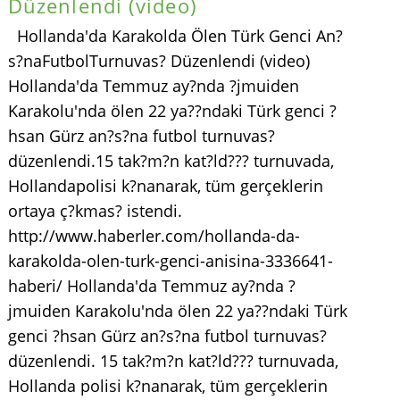
Düzenlendi (video)
Hollanda'da Karakolda Ölen Türk Genci An?
s?naFutbolTurnuvas? Düzenlendi (video)
Hollanda'da Temmuz ay?nda ?jmuiden
Karakolu'nda ölen 22 ya??ndaki Türk genci ?
hsan Gürz an?s?na futbol turnuvas?
düzenlendi.15 tak?m?n kat?ld??? turnuvada,
Hollandapolisi k?nanarak, tüm gerçeklerin
ortaya ç?kmas? istendi.
http://www.haberler.com/hollanda-da-
karakolda-olen-turk-genci-anisina-3336641-
haberi/ Hollanda'da Temmuz ay?nda ?
jmuiden Karakolu'nda ölen 22 ya??ndaki Türk
genci ?hsan Gürz an?s?na futbol turnuvas?
düzenlendi. 15 tak?m?n kat?ld??? turnuvada,
Hollanda polisi k?nanarak, tüm gerçeklerin