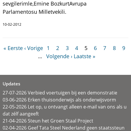
sevgilerimle,Emine BozkurtAvrupa
Parlamentosu Milletvekili.
10-02-2012
« Eerste
‹ Vorige
1
2
3
4
5
6
7
8
9
…
Volgende ›
Laatste »
Updates
27-07-2026 Verbied voertuigen bij een demonstratie
03-06-2026 Erken thuisonderwijs als onderwijsvorm
22-05-2026 Let op, u ontvangt alleen e-mail van ons als u
dat zélf aangeeft
21-04-2026 Steun het Groen Staal Project
02-04-2026 Geef Tata Steel Nederland geen staatssteun