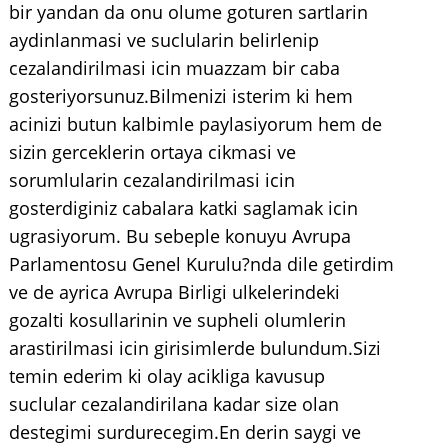
bir yandan da onu olume goturen sartlarin
aydinlanmasi ve suclularin belirlenip
cezalandirilmasi icin muazzam bir caba
gosteriyorsunuz.Bilmenizi isterim ki hem
acinizi butun kalbimle paylasiyorum hem de
sizin gerceklerin ortaya cikmasi ve
sorumlularin cezalandirilmasi icin
gosterdiginiz cabalara katki saglamak icin
ugrasiyorum. Bu sebeple konuyu Avrupa
Parlamentosu Genel Kurulu?nda dile getirdim
ve de ayrica Avrupa Birligi ulkelerindeki
gozalti kosullarinin ve supheli olumlerin
arastirilmasi icin girisimlerde bulundum.Sizi
temin ederim ki olay acikliga kavusup
suclular cezalandirilana kadar size olan
destegimi surdurecegim.En derin saygi ve