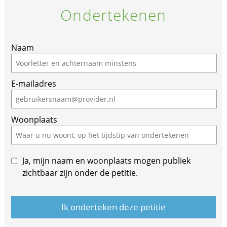
Ondertekenen
If
Naam
you
are
E-mailadres
a
human,
ignore
Woonplaats
this
field
Ja, mijn naam en woonplaats mogen publiek
zichtbaar zijn onder de petitie.