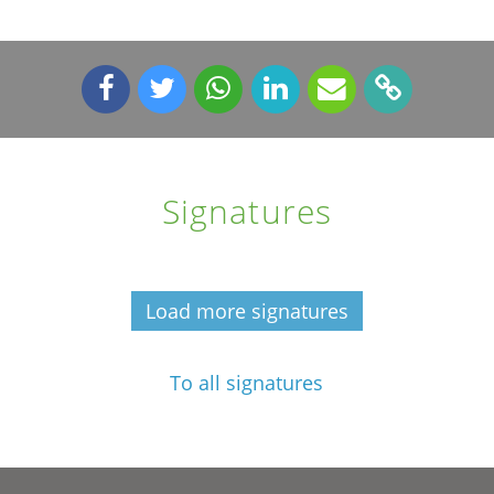
Signatures
Load more signatures
To all signatures