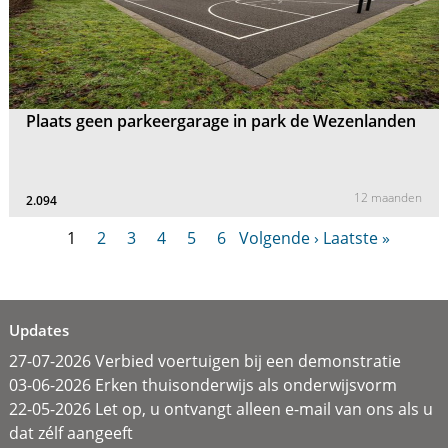
Plaats geen parkeergarage in park de Wezenlanden
12 maanden
2.094
1
2
3
4
5
6
Volgende ›
Laatste »
Updates
27-07-2026 Verbied voertuigen bij een demonstratie
03-06-2026 Erken thuisonderwijs als onderwijsvorm
22-05-2026 Let op, u ontvangt alleen e-mail van ons als u
dat zélf aangeeft