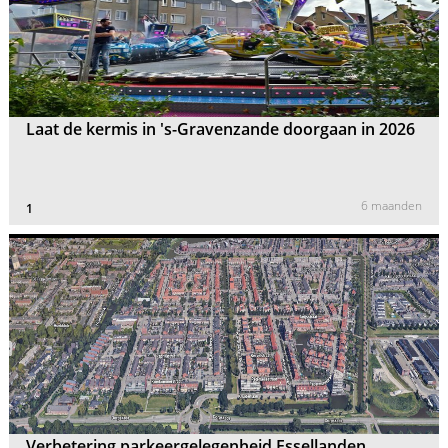
Laat de kermis in 's-Gravenzande doorgaan in 2026
6 maanden
1
Verbetering parkeergelegenheid Essellanden