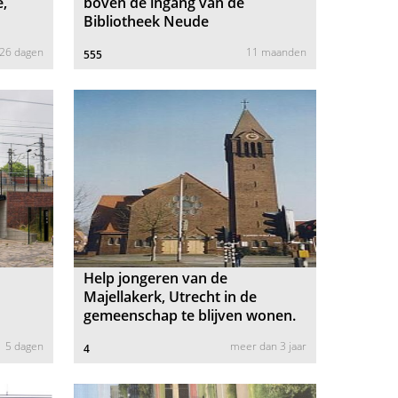
e,
boven de ingang van de
Bibliotheek Neude
26 dagen
11 maanden
555
Help jongeren van de
Majellakerk, Utrecht in de
gemeenschap te blijven wonen.
5 dagen
meer dan 3 jaar
4