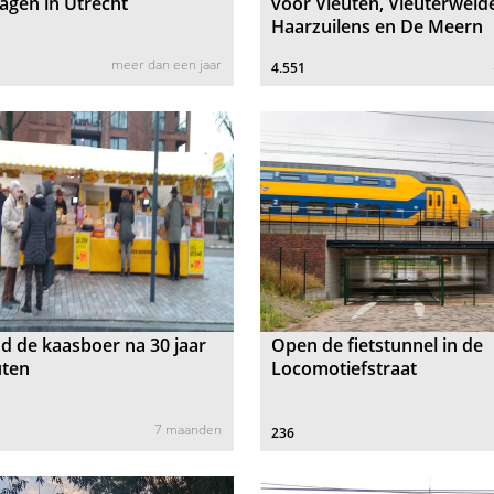
agen in Utrecht
voor Vleuten, Vleuterweid
Haarzuilens en De Meern
meer dan een jaar
4.551
 de kaasboer na 30 jaar
Open de fietstunnel in de
uten
Locomotiefstraat
7 maanden
236