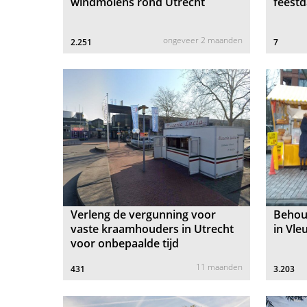
windmolens rond Utrecht
feestd
ongeveer 2 maanden
2.251
7
Verleng de vergunning voor
Behoud
vaste kraamhouders in Utrecht
in Vle
voor onbepaalde tijd
11 maanden
431
3.203