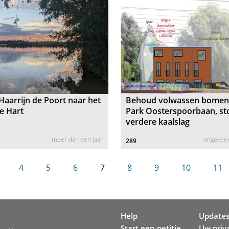
aarrijn de Poort naar het
Behoud volwassen bomen
e Hart
Park Oosterspoorbaan, st
verdere kaalslag
meer dan een jaar
ongeveer
289
4
5
6
7
8
9
10
11
Help
Update
Start een petitie
Uw priv