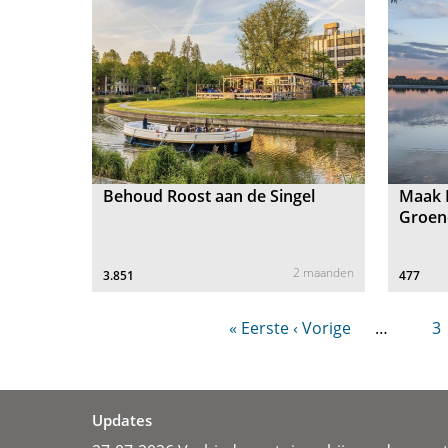
Behoud Roost aan de Singel
Maak H
Groen
2 maanden
3.851
477
« Eerste
‹ Vorige
…
3
Updates