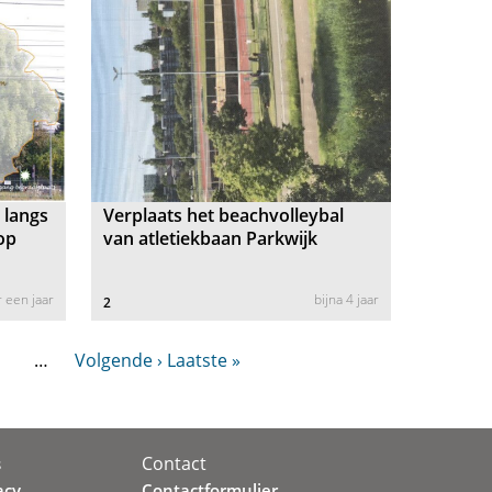
 langs
Verplaats het beachvolleybal
op
van atletiekbaan Parkwijk
 een jaar
bijna 4 jaar
2
…
Volgende ›
Laatste »
Contact
s
acy
Contactformulier