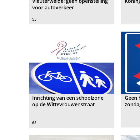
Vleuterweide: geen openstelling
Konin
voor autoverkeer
55
Inrichting van een schoolzone
Geen 
op de Wittevrouwenstraat
zondag
65