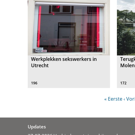
Werkplekken sekswerkers in
Terugk
Utrecht
Molen
196
172
« Eerste
‹ Vor
Updates