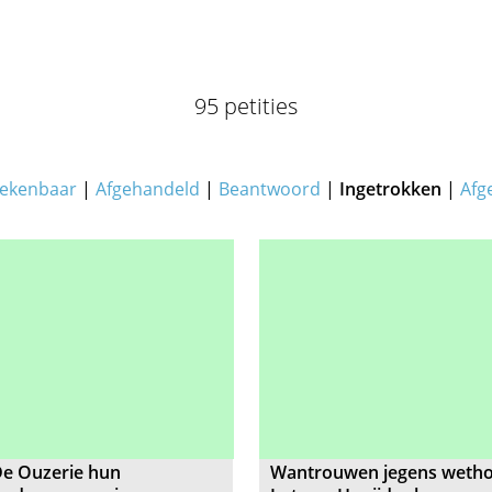
95 petities
ekenbaar
|
Afgehandeld
|
Beantwoord
|
Ingetrokken
|
Afg
De Ouzerie hun
Wantrouwen jegens weth