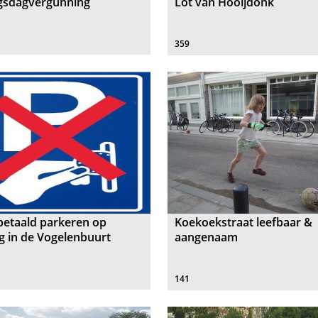
gsdagvergunning
Lot van Hooijdonk
359
betaald parkeren op
Koekoekstraat leefbaar &
 in de Vogelenbuurt
aangenaam
141