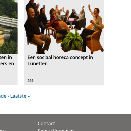
ten in
Een sociaal horeca concept in
ters en
Lunetten
266
de ›
Laatste »
Contact
s
acy
Contactformulier