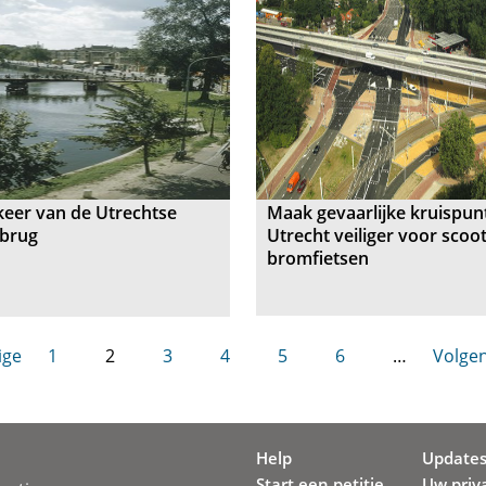
eer van de Utrechtse
Maak gevaarlijke kruispun
brug
Utrecht veiliger voor scoo
bromfietsen
ige
1
2
3
4
5
6
…
Volgen
Help
Update
Start een petitie
Uw priv