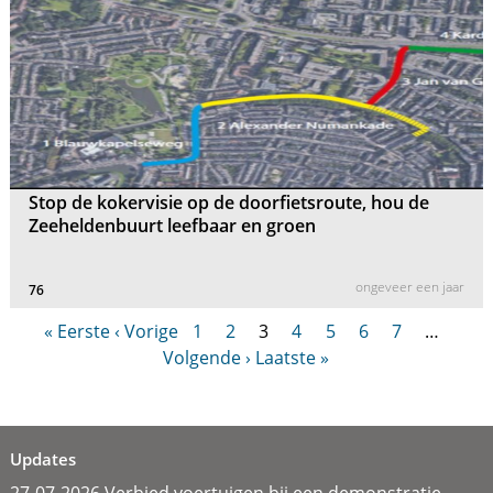
Stop de kokervisie op de doorfietsroute, hou de
Zeeheldenbuurt leefbaar en groen
ongeveer een jaar
76
« Eerste
‹ Vorige
1
2
3
4
5
6
7
…
Volgende ›
Laatste »
Updates
27-07-2026 Verbied voertuigen bij een demonstratie