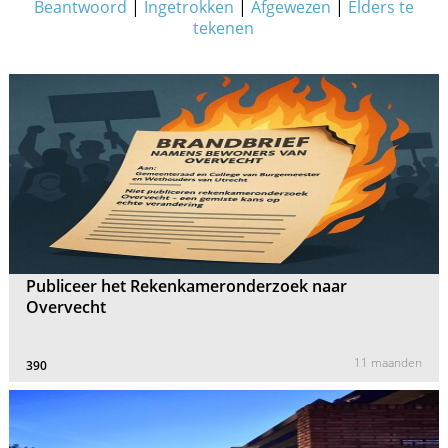
Beantwoord
|
Ingetrokken
|
Afgewezen
|
Elders te
tekenen
Publiceer het Rekenkameronderzoek naar
Overvecht
11 maanden
390