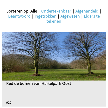
Sorteren op:
Alle
|
Ondertekenbaar
|
Afgehandeld
|
Beantwoord
|
Ingetrokken
|
Afgewezen
|
Elders te
tekenen
Red de bomen van Hartelpark Oost
920