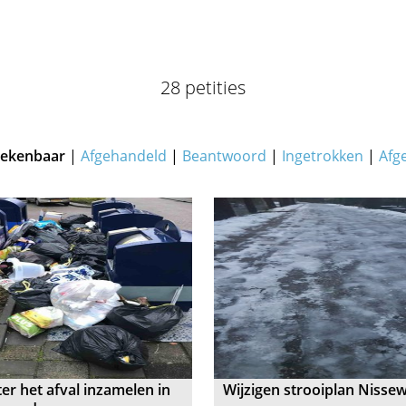
28 petities
ekenbaar
|
Afgehandeld
|
Beantwoord
|
Ingetrokken
|
Afg
er het afval inzamelen in
Wijzigen strooiplan Nisse