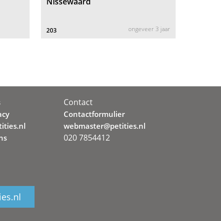
Nissewaard
ongeveer 3 jaar
203
Contact
s
acy
Contactformulier
ities.nl
webmaster@petities.nl
020 7854412
ns
ies.nl