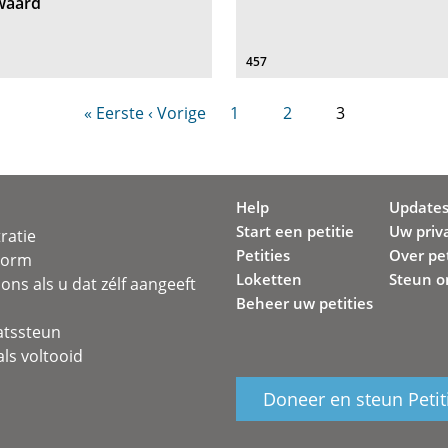
waard
457
« Eerste
‹ Vorige
1
2
3
Help
Update
Start een petitie
Uw priv
ratie
Petities
Over pet
svorm
Loketten
Steun o
ons als u dat zélf aangeeft
Beheer uw petities
atssteun
ls voltooid
Doneer en steun Petit