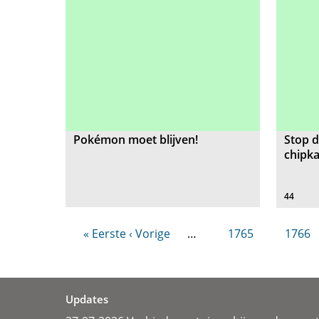
Pokémon moet blijven!
Stop d
chipka
44
« Eerste
‹ Vorige
…
1765
1766
Updates