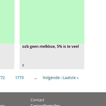
ozb geen melkkoe, 5% is te veel
2
772
1773
…
Volgende ›
Laatste »
Contact
s
acy
Contactformulier