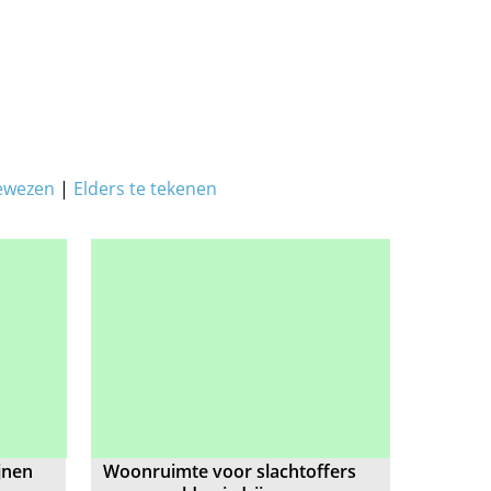
ewezen
|
Elders te tekenen
jnen
Woonruimte voor slachtoffers