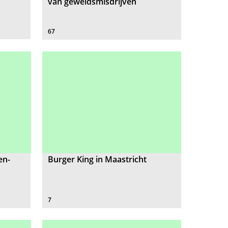
van geweldsmisdrijven
67
en-
Burger King in Maastricht
7