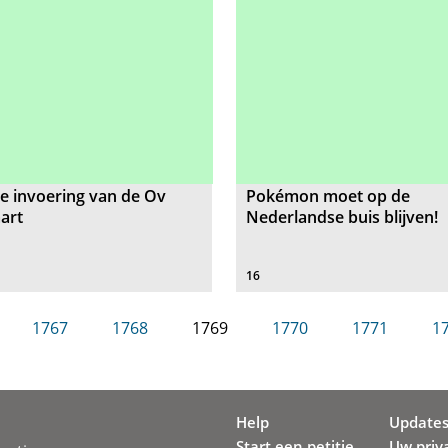
e invoering van de Ov
Pokémon moet op de
art
Nederlandse buis blijven!
16
1767
1768
1769
1770
1771
1
Help
Update
Start een petitie
Uw priv