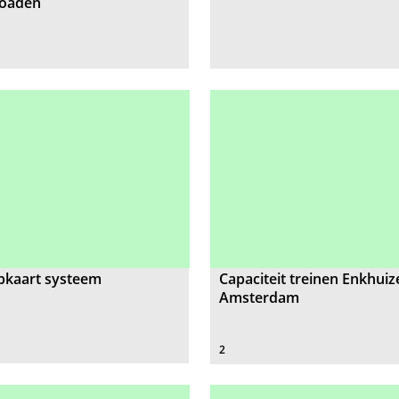
oaden
pkaart systeem
Capaciteit treinen Enkhuiz
Amsterdam
2