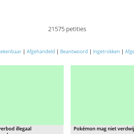
21575 petities
tekenbaar
|
Afgehandeld
|
Beantwoord
|
Ingetrokken
|
Afg
verbod illegaal
Pokémon mag niet verdwi