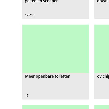
geiten en schapen
downl
12.258
Meer openbare toiletten
ov chi
17