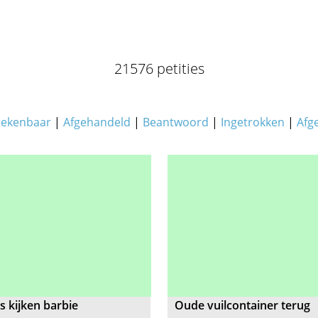
21576 petities
tekenbaar
|
Afgehandeld
|
Beantwoord
|
Ingetrokken
|
Afg
s kijken barbie
Oude vuilcontainer terug