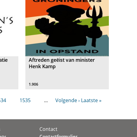
atie
Aftreden geëist van minister
Henk Kamp
1.906
534
1535
…
Volgende ›
Laatste »
Contact
s
acy
Contactformulier