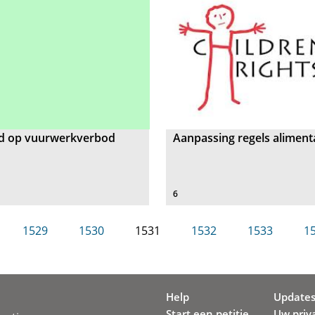
d op vuurwerkverbod
Aanpassing regels aliment
6
1529
1530
1531
1532
1533
1
Help
Update
Start een petitie
Uw priv