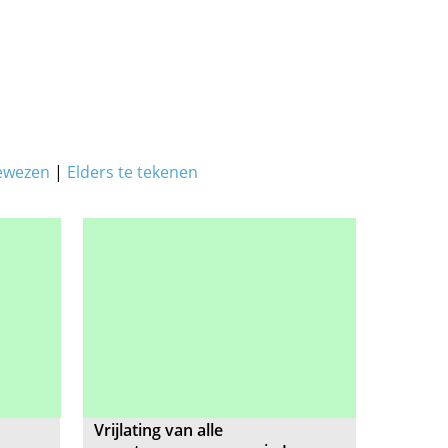
ewezen
|
Elders te tekenen
Vrijlating van alle