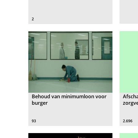
2
Behoud van minimumloon voor
Afscha
burger
zorgv
93
2.696