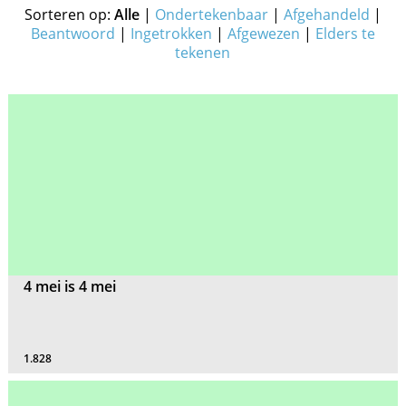
Sorteren op:
Alle
|
Ondertekenbaar
|
Afgehandeld
|
Beantwoord
|
Ingetrokken
|
Afgewezen
|
Elders te
tekenen
4 mei is 4 mei
1.828