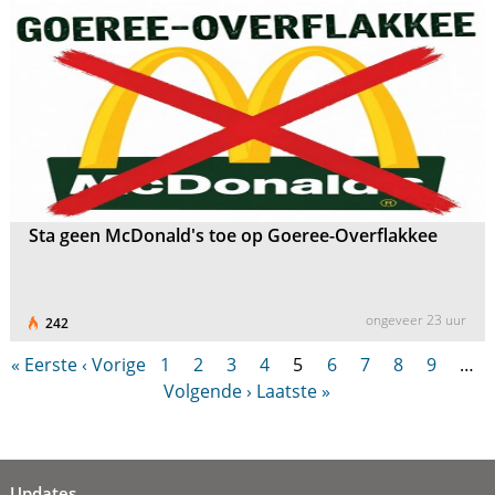
Sta geen McDonald's toe op Goeree-Overflakkee
ongeveer 23 uur
242
« Eerste
‹ Vorige
1
2
3
4
5
6
7
8
9
…
Volgende ›
Laatste »
Updates