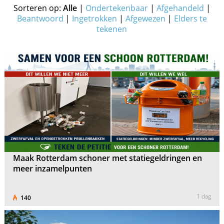
Sorteren op:
Alle
|
Ondertekenbaar
|
Afgehandeld
|
Beantwoord
|
Ingetrokken
|
Afgewezen
|
Elders te
tekenen
Maak Rotterdam schoner met statiegeldringen en
meer inzamelpunten
1 dag
140