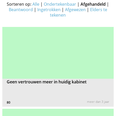
Sorteren op:
Alle
|
Ondertekenbaar
|
Afgehandeld
|
Beantwoord
|
Ingetrokken
|
Afgewezen
|
Elders te
tekenen
Geen vertrouwen meer in huidig kabinet
meer dan 3 jaar
80