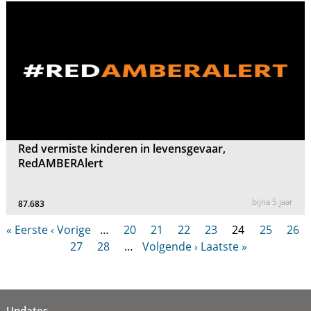
Red vermiste kinderen in levensgevaar,
RedAMBERAlert
bijna 5 jaar
87.683
« Eerste
‹ Vorige
…
20
21
22
23
24
25
26
27
28
…
Volgende ›
Laatste »
Updates