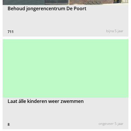
Behoud jongerencentrum De Poort
bijna 5 jaar
711
Laat álle kinderen weer zwemmen
ongeveer 5 jaar
8