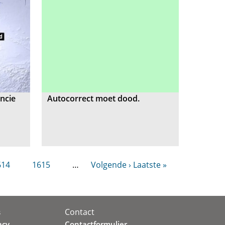
ncie
Autocorrect moet dood.
614
1615
…
Volgende ›
Laatste »
Contact
s
acy
Contactformulier