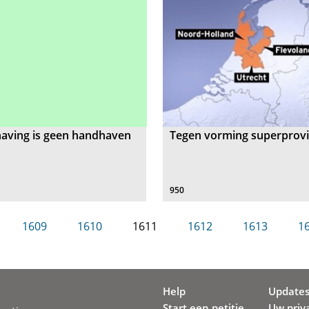
aving is geen handhaven
Tegen vorming superprovi
950
1609
1610
1611
1612
1613
1
Help
Update
Start een petitie
Uw priv