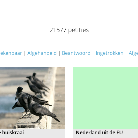
21577 petities
tekenbaar
|
Afgehandeld
|
Beantwoord
|
Ingetrokken
|
Afg
 huiskraai
Nederland uit de EU