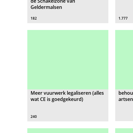
de Schakelzone van
Geldermalsen
182
1.777
Meer vuurwerk legaliseren (alles
behoud
wat CE is goedgekeurd)
artse
240