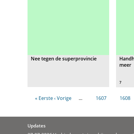
Nee tegen de superprovincie
Handh
meer
7
« Eerste
‹ Vorige
…
1607
1608
Updates